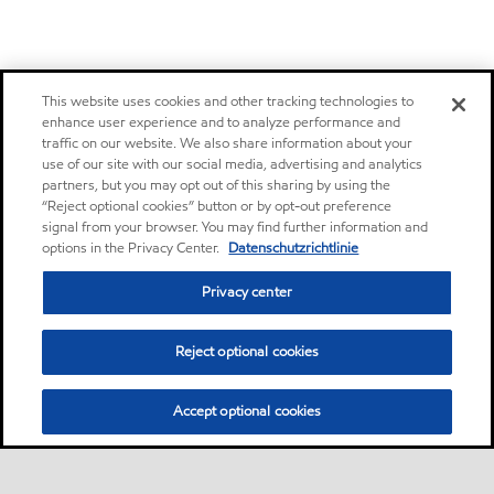
This website uses cookies and other tracking technologies to
enhance user experience and to analyze performance and
traffic on our website. We also share information about your
use of our site with our social media, advertising and analytics
partners, but you may opt out of this sharing by using the
“Reject optional cookies” button or by opt-out preference
signal from your browser. You may find further information and
options in the Privacy Center.
Datenschutzrichtlinie
Privacy center
Reject optional cookies
Accept optional cookies