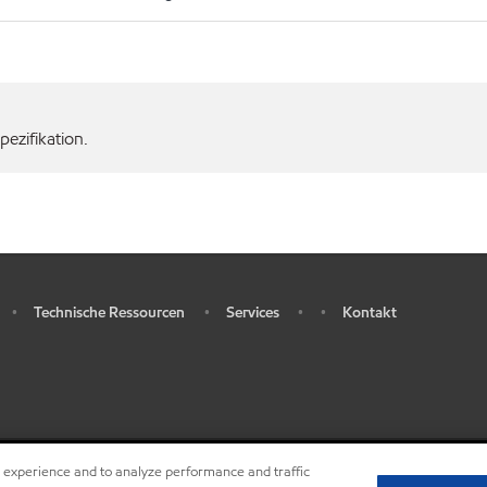
ezifikation.
Technische Ressourcen
Services
Kontakt
•
•
•
•
r experience and to analyze performance and traffic