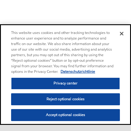
This website uses cookies and other tracking technologies to
enhance user experience and to analyze performance and
traffic on our website. We also share information about your
use of our site with our social media, advertising and analytics
partners, but you may opt out of this sharing by using the
“Reject optional cookies” button or by opt-out preference
signal from your browser. You may find further information and
options in the Privacy Center.
Datenschutzrichtlinie
Privacy center
Reject optional cookies
Accept optional cookies