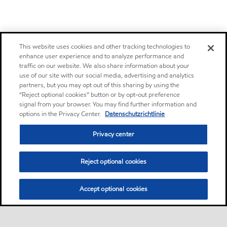
This website uses cookies and other tracking technologies to
enhance user experience and to analyze performance and
traffic on our website. We also share information about your
use of our site with our social media, advertising and analytics
partners, but you may opt out of this sharing by using the
“Reject optional cookies” button or by opt-out preference
signal from your browser. You may find further information and
options in the Privacy Center.
Datenschutzrichtlinie
Privacy center
Reject optional cookies
Accept optional cookies