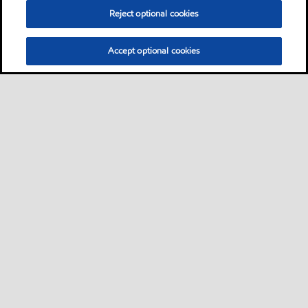
Reject optional cookies
Accept optional cookies
Sitemap
Industrieschmierstoffe
Lösungen nach Branche
•
•
•
Technische Ressourcen
Services
Kontakt
Nachhaltigkeit
•
•
•
•
•