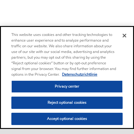
This website uses cookies and other tracking technologies to
enhance user experience and to analyze performance and
traffic on our website. We also share information about your
use of our site with our social media, advertising and analytics
partners, but you may opt out of this sharing by using the
“Reject optional cookies” button or by opt-out preference
signal from your browser. You may find further information and
options in the Privacy Center.
Datenschutzrichtlinie
Privacy center
Reject optional cookies
Accept optional cookies