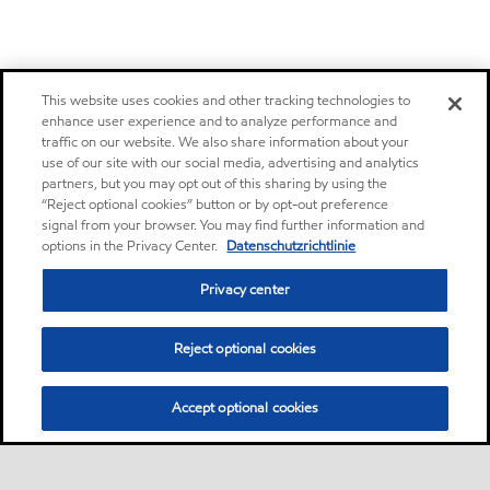
This website uses cookies and other tracking technologies to
enhance user experience and to analyze performance and
traffic on our website. We also share information about your
use of our site with our social media, advertising and analytics
partners, but you may opt out of this sharing by using the
“Reject optional cookies” button or by opt-out preference
signal from your browser. You may find further information and
options in the Privacy Center.
Datenschutzrichtlinie
Privacy center
Reject optional cookies
Accept optional cookies