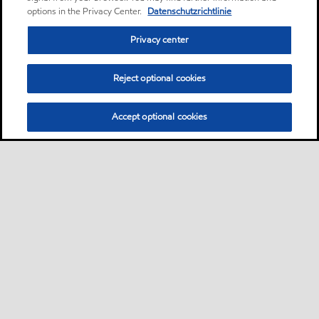
options in the Privacy Center.
Datenschutzrichtlinie
verlieren.
Privacy center
Öl
Reject optional cookies
Mobil SHC 526
Produkt
Vollsynthetische
Accept optional cookies
Mehrbereichs-
Hydraulikflüssigkeiten auf
Basis synthetischer
Kohlenwasserstoffe.
Öl
Mobilgrease XHP 222
Produkt
Mobilgrease XHP™ 220
Schmierfette sind mit einer
Lithium-Komplex-Seife