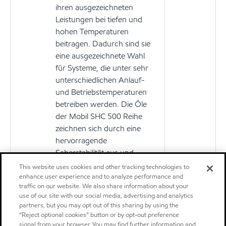
ihren ausgezeichneten
Leistungen bei tiefen und
hohen Temperaturen
beitragen. Dadurch sind sie
eine ausgezeichnete Wahl
für Systeme, die unter sehr
unterschiedlichen Anlauf-
und Betriebstemperaturen
betreiben werden. Die Öle
der Mobil SHC 500 Reihe
zeichnen sich durch eine
hervorragende
Scherstabilität aus und
können in Anwendungen mit
This website uses cookies and other tracking technologies to
hohem Druck und hohen
enhance user experience and to analyze performance and
traffic on our website. We also share information about your
Temperaturen über längere
use of our site with our social media, advertising and analytics
Zeiträume verwendet
partners, but you may opt out of this sharing by using the
werden, ohne die wichtigen
“Reject optional cookies” button or by opt-out preference
Schmiereigenschaften zu
signal from your browser. You may find further information and